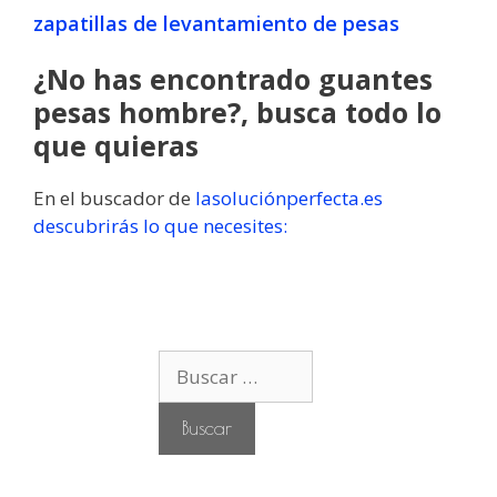
zapatillas de levantamiento de pesas
¿No has encontrado guantes
pesas hombre?, busca todo lo
que quieras
En el buscador de
lasoluciónperfecta.es
descubrirás lo que necesites:
B
u
s
c
a