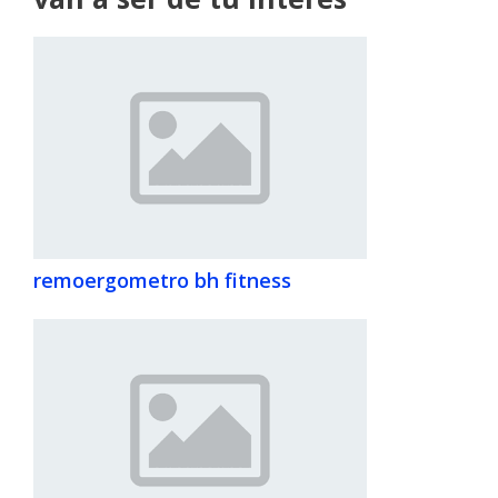
remoergometro bh fitness