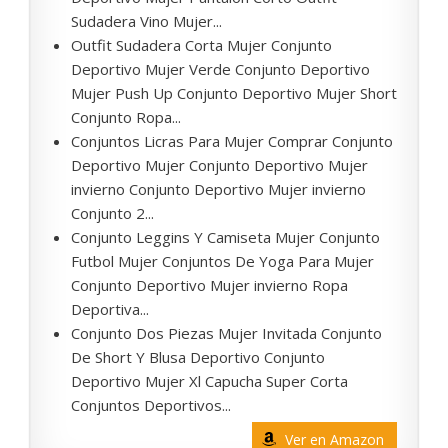
Sudadera Vino Mujer...
Outfit Sudadera Corta Mujer Conjunto
Deportivo Mujer Verde Conjunto Deportivo
Mujer Push Up Conjunto Deportivo Mujer Short
Conjunto Ropa...
Conjuntos Licras Para Mujer Comprar Conjunto
Deportivo Mujer Conjunto Deportivo Mujer
invierno Conjunto Deportivo Mujer invierno
Conjunto 2...
Conjunto Leggins Y Camiseta Mujer Conjunto
Futbol Mujer Conjuntos De Yoga Para Mujer
Conjunto Deportivo Mujer invierno Ropa
Deportiva...
Conjunto Dos Piezas Mujer Invitada Conjunto
De Short Y Blusa Deportivo Conjunto
Deportivo Mujer Xl Capucha Super Corta
Conjuntos Deportivos...
Ver en Amazon