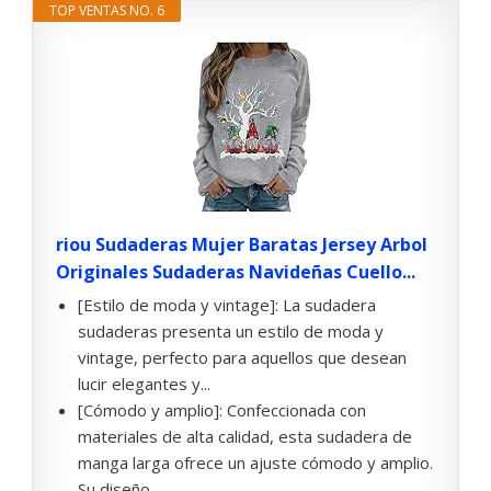
TOP VENTAS NO. 6
riou Sudaderas Mujer Baratas Jersey Arbol
Originales Sudaderas Navideñas Cuello...
[Estilo de moda y vintage]: La sudadera
sudaderas presenta un estilo de moda y
vintage, perfecto para aquellos que desean
lucir elegantes y...
[Cómodo y amplio]: Confeccionada con
materiales de alta calidad, esta sudadera de
manga larga ofrece un ajuste cómodo y amplio.
Su diseño...