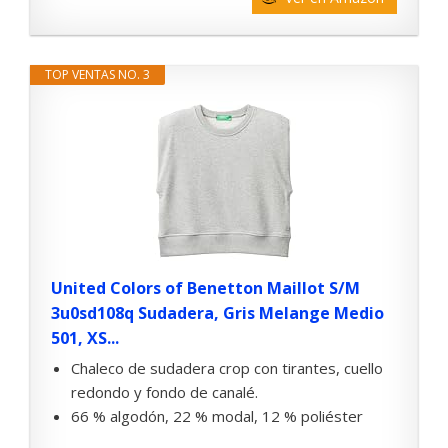
TOP VENTAS NO. 3
United Colors of Benetton Maillot S/M
3u0sd108q Sudadera, Gris Melange Medio
501, XS...
Chaleco de sudadera crop con tirantes, cuello
redondo y fondo de canalé.
66 % algodón, 22 % modal, 12 % poliéster