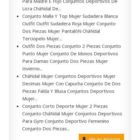
Para Madre E Hijo Conjuntos Deportivos De
Licra CháNdal De...
Conjunto Malla Y Top Mujer Sudadera Blanca
Outfit Outfit Sudadera Roja Mujer Conjunto
Dos Piezas Mujer PantalóN CháNdal
Terciopelo Mujer...
Outfit Dos Piezas Conjunto 2 Piezas Conjunto
Punto Mujer Conjunto De Monos Deportivos
Para Damas Conjunto Dos Piezas Mujer
Invierno...
CháNdal Mujer Conjuntos Deportivos Mujer
Decimas Mujer Con Capucha Conjunto De Dos
Piezas Falda Y Blusa Conjuntos Deportivos
Mujer...
Conjunto Corto Deporte Mujer 2 Piezas
Conjunto CháNdal Mujer Conjuntos Deportivos
Para Gym Conjunto Deportivo Femenino
Conjunto Dos Piezas...
Ver en Amazon