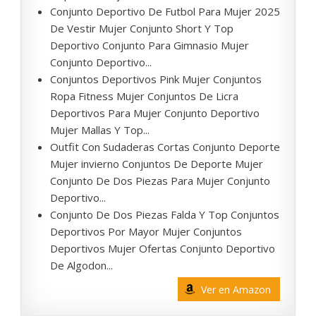
Conjunto Deportivo De Futbol Para Mujer 2025
De Vestir Mujer Conjunto Short Y Top
Deportivo Conjunto Para Gimnasio Mujer
Conjunto Deportivo...
Conjuntos Deportivos Pink Mujer Conjuntos
Ropa Fitness Mujer Conjuntos De Licra
Deportivos Para Mujer Conjunto Deportivo
Mujer Mallas Y Top...
Outfit Con Sudaderas Cortas Conjunto Deporte
Mujer invierno Conjuntos De Deporte Mujer
Conjunto De Dos Piezas Para Mujer Conjunto
Deportivo...
Conjunto De Dos Piezas Falda Y Top Conjuntos
Deportivos Por Mayor Mujer Conjuntos
Deportivos Mujer Ofertas Conjunto Deportivo
De Algodon...
Ver en Amazon