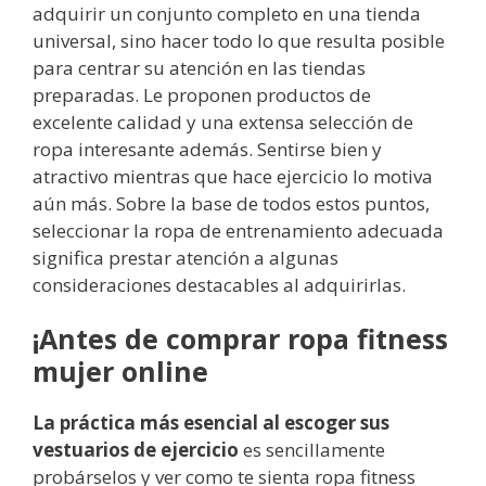
adquirir un conjunto completo en una tienda
universal, sino hacer todo lo que resulta posible
para centrar su atención en las tiendas
preparadas. Le proponen productos de
excelente calidad y una extensa selección de
ropa interesante además. Sentirse bien y
atractivo mientras que hace ejercicio lo motiva
aún más. Sobre la base de todos estos puntos,
seleccionar la ropa de entrenamiento adecuada
significa prestar atención a algunas
consideraciones destacables al adquirirlas.
¡Antes de comprar ropa fitness
mujer online
La práctica más esencial al escoger sus
vestuarios de ejercicio
es sencillamente
probárselos y ver como te sienta ropa fitness