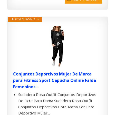
TOP VENTAS NO. 8
Conjuntos Deportivos Mujer De Marca
para Fitness Sport Capucha Online Falda
Femeninos...
Sudadera Rosa Outfit Conjuntos Deportivos
De Licra Para Dama Sudadera Rosa Outfit
Conjuntos Deportivos Bota Ancha Conjunto
Deportivo Mujer...