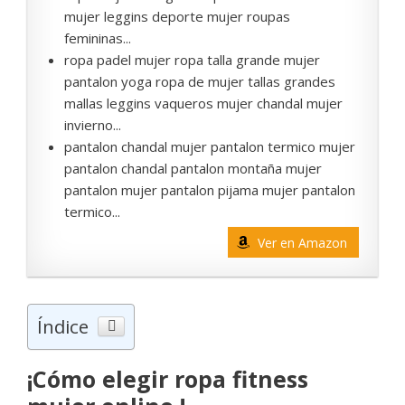
mujer leggins deporte mujer roupas
femininas...
ropa padel mujer ropa talla grande mujer
pantalon yoga ropa de mujer tallas grandes
mallas leggins vaqueros mujer chandal mujer
invierno...
pantalon chandal mujer pantalon termico mujer
pantalon chandal pantalon montaña mujer
pantalon mujer pantalon pijama mujer pantalon
termico...
Ver en Amazon
Índice
¡Cómo elegir ropa fitness