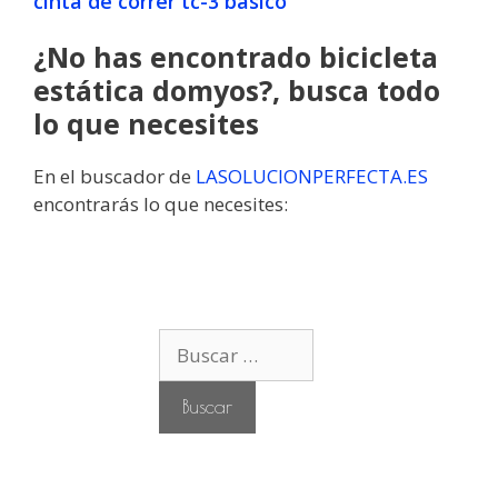
cinta de correr tc-3 básico
¿No has encontrado bicicleta
estática domyos?, busca todo
lo que necesites
En el buscador de
LASOLUCIONPERFECTA.ES
encontrarás lo que necesites:
B
u
s
c
a
r