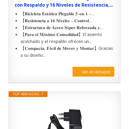
con Respaldo y 16 Niveles de Resistencia,...
【𝐁𝐢𝐜𝐢𝐜𝐥𝐞𝐭𝐚 𝐄𝐬𝐭á𝐭𝐢𝐜𝐚 𝐏𝐥𝐞𝐠𝐚𝐛𝐥𝐞 𝟓-𝐞𝐧-𝟏 –...
【𝐑𝐞𝐬𝐢𝐬𝐭𝐞𝐧𝐜𝐢𝐚 𝐚 𝟏𝟔 𝐍𝐢𝐯𝐞𝐥𝐞𝐬 – 𝐂𝐨𝐧𝐭𝐫𝐨𝐥...
【𝐄𝐬𝐭𝐫𝐮𝐜𝐭𝐮𝐫𝐚 𝐝𝐞 𝐀𝐜𝐞𝐫𝐨 𝐒ú𝐩𝐞𝐫 𝐑𝐞𝐟𝐨𝐫𝐳𝐚𝐝𝐚 𝐲...
【𝐏𝐚𝐫𝐚 𝐞𝐥 𝐌á𝐱𝐢𝐦𝐨 𝐂𝐨𝐦𝐨𝐝𝐢𝐝𝐚𝐝】El asiento
acolchado y el respaldo ofrecen un...
【𝐂𝐨𝐦𝐩𝐚𝐜𝐭𝐚, 𝐅á𝐜𝐢𝐥 𝐝𝐞 𝐌𝐨𝐯𝐞𝐫 𝐲 𝐌𝐨𝐧𝐭𝐚𝐫】Gracias
a su diseño...
Ver en Amazon
TOP VENTAS NO. 7