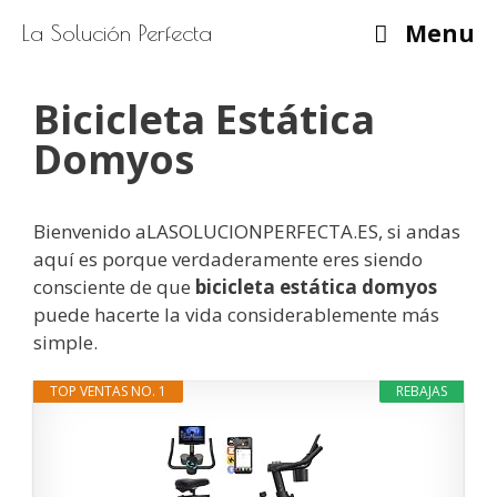
Saltar
Menu
La Solución Perfecta
al
contenido
Bicicleta Estática
Domyos
Bienvenido aLASOLUCIONPERFECTA.ES, si andas
aquí es porque verdaderamente eres siendo
consciente de que
bicicleta estática domyos
puede hacerte la vida considerablemente más
simple.
TOP VENTAS NO. 1
REBAJAS