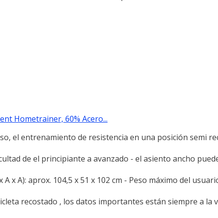
ent Hometrainer, 60% Acero...
eso, el entrenamiento de resistencia en una posición semi rec
icultad de el principiante a avanzado - el asiento ancho pued
x A x A): aprox. 104,5 x 51 x 102 cm - Peso máximo del usuari
cleta recostado , los datos importantes están siempre a la 