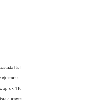
ostada fácil
e ajustarse
o: aprox. 110
vista durante