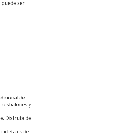
n puede ser
icional de...
r resbalones y
e. Disfruta de
cicleta es de