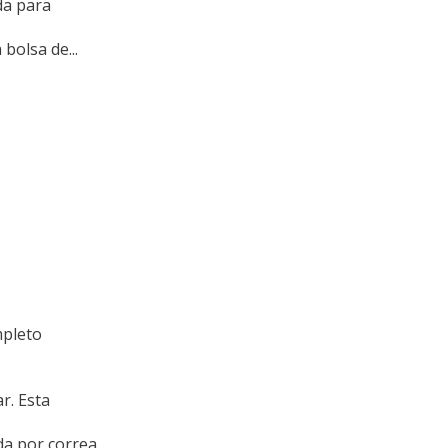
da para
bolsa de...
mpleto
r. Esta
da por correa.