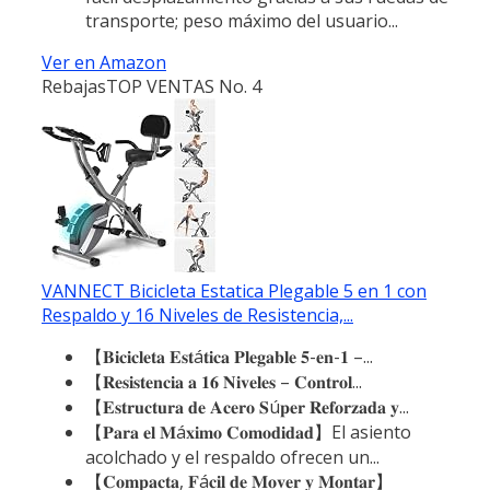
transporte; peso máximo del usuario...
Ver en Amazon
Rebajas
TOP VENTAS No. 4
VANNECT Bicicleta Estatica Plegable 5 en 1 con
Respaldo y 16 Niveles de Resistencia,...
【𝐁𝐢𝐜𝐢𝐜𝐥𝐞𝐭𝐚 𝐄𝐬𝐭á𝐭𝐢𝐜𝐚 𝐏𝐥𝐞𝐠𝐚𝐛𝐥𝐞 𝟓-𝐞𝐧-𝟏 –...
【𝐑𝐞𝐬𝐢𝐬𝐭𝐞𝐧𝐜𝐢𝐚 𝐚 𝟏𝟔 𝐍𝐢𝐯𝐞𝐥𝐞𝐬 – 𝐂𝐨𝐧𝐭𝐫𝐨𝐥...
【𝐄𝐬𝐭𝐫𝐮𝐜𝐭𝐮𝐫𝐚 𝐝𝐞 𝐀𝐜𝐞𝐫𝐨 𝐒ú𝐩𝐞𝐫 𝐑𝐞𝐟𝐨𝐫𝐳𝐚𝐝𝐚 𝐲...
【𝐏𝐚𝐫𝐚 𝐞𝐥 𝐌á𝐱𝐢𝐦𝐨 𝐂𝐨𝐦𝐨𝐝𝐢𝐝𝐚𝐝】El asiento
acolchado y el respaldo ofrecen un...
【𝐂𝐨𝐦𝐩𝐚𝐜𝐭𝐚, 𝐅á𝐜𝐢𝐥 𝐝𝐞 𝐌𝐨𝐯𝐞𝐫 𝐲 𝐌𝐨𝐧𝐭𝐚𝐫】