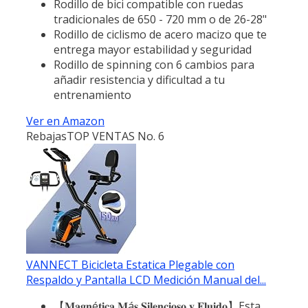
Rodillo de bici compatible con ruedas
tradicionales de 650 - 720 mm o de 26-28"
Rodillo de ciclismo de acero macizo que te
entrega mayor estabilidad y seguridad
Rodillo de spinning con 6 cambios para
añadir resistencia y dificultad a tu
entrenamiento
Ver en Amazon
Rebajas
TOP VENTAS No. 6
VANNECT Bicicleta Estatica Plegable con
Respaldo y Pantalla LCD Medición Manual del...
【𝐌𝐚𝐠𝐧é𝐭𝐢𝐜𝐚 𝐌á𝐬 𝐒𝐢𝐥𝐞𝐧𝐜𝐢𝐨𝐬𝐨 𝐲 𝐅𝐥𝐮𝐢𝐝𝐨】Esta