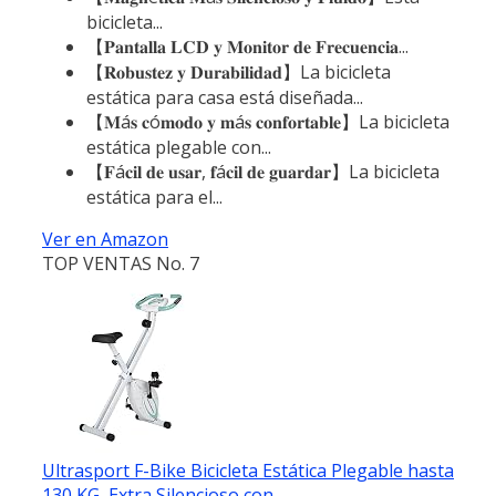
bicicleta...
【𝐏𝐚𝐧𝐭𝐚𝐥𝐥𝐚 𝐋𝐂𝐃 𝐲 𝐌𝐨𝐧𝐢𝐭𝐨𝐫 𝐝𝐞 𝐅𝐫𝐞𝐜𝐮𝐞𝐧𝐜𝐢𝐚...
【𝐑𝐨𝐛𝐮𝐬𝐭𝐞𝐳 𝐲 𝐃𝐮𝐫𝐚𝐛𝐢𝐥𝐢𝐝𝐚𝐝】La bicicleta
estática para casa está diseñada...
【𝐌á𝐬 𝐜ó𝐦𝐨𝐝𝐨 𝐲 𝐦á𝐬 𝐜𝐨𝐧𝐟𝐨𝐫𝐭𝐚𝐛𝐥𝐞】La bicicleta
estática plegable con...
【𝐅á𝐜𝐢𝐥 𝐝𝐞 𝐮𝐬𝐚𝐫, 𝐟á𝐜𝐢𝐥 𝐝𝐞 𝐠𝐮𝐚𝐫𝐝𝐚𝐫】La bicicleta
estática para el...
Ver en Amazon
TOP VENTAS No. 7
Ultrasport F-Bike Bicicleta Estática Plegable hasta
130 KG, Extra Silencioso con...