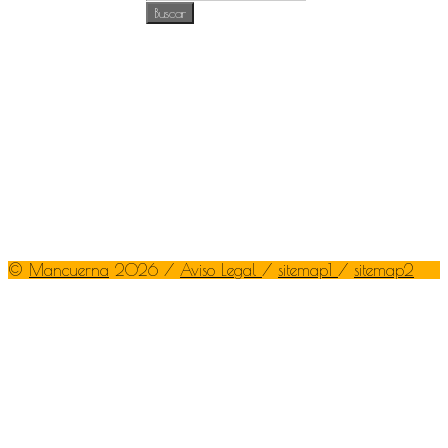
©
Mancuerna
2026 /
Aviso Legal
/
sitemap1
/
sitemap2