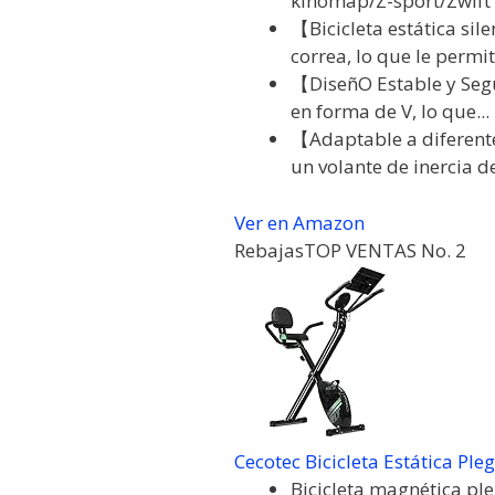
kinomap/Z-sport/Zwift y
【Bicicleta estática sil
correa, lo que le permite
【DiseñO Estable y Segu
en forma de V, lo que...
【Adaptable a diferente
un volante de inercia de
Ver en Amazon
Rebajas
TOP VENTAS No. 2
Cecotec Bicicleta Estática Pleg
Bicicleta magnética p