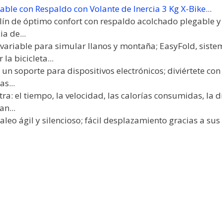
gable con Respaldo con Volante de Inercia 3 Kg X-Bike...
llín de óptimo confort con respaldo acolchado plegable y
ia de...
a variable para simular llanos y montaña; EasyFold, siste
a bicicleta...
un soporte para dispositivos electrónicos; diviértete con 
as...
a: el tiempo, la velocidad, las calorías consumidas, la di
an...
daleo ágil y silencioso; fácil desplazamiento gracias a su