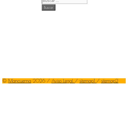
©
Mancuerna
2026 /
Aviso Legal
/
sitemap1
/
sitemap2