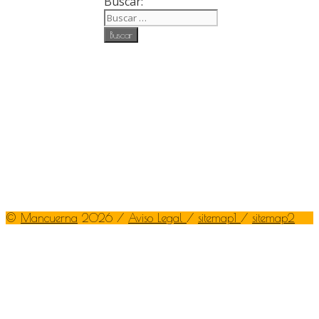
Buscar:
©
Mancuerna
2026 /
Aviso Legal
/
sitemap1
/
sitemap2