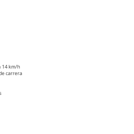
a 14 km/h
 de carrera
s