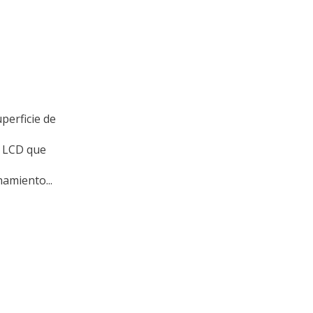
perficie de
a LCD que
amiento...