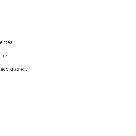
rentes
 de
do tras el...