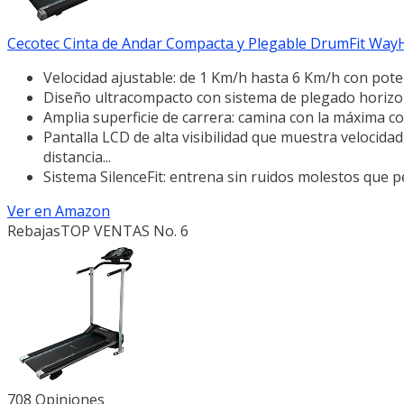
Cecotec Cinta de Andar Compacta y Plegable DrumFit WayHo
Velocidad ajustable: de 1 Km/h hasta 6 Km/h con poten
Diseño ultracompacto con sistema de plegado horizon
Amplia superficie de carrera: camina con la máxima 
Pantalla LCD de alta visibilidad que muestra velocida
distancia...
Sistema SilenceFit: entrena sin ruidos molestos que p
Ver en Amazon
Rebajas
TOP VENTAS No. 6
708 Opiniones