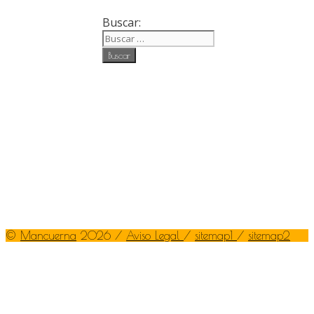
Buscar:
©
Mancuerna
2026 /
Aviso Legal
/
sitemap1
/
sitemap2