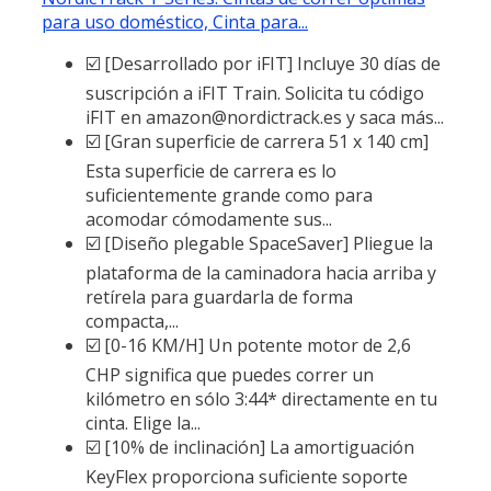
para uso doméstico, Cinta para...
☑️ [Desarrollado por iFIT] Incluye 30 días de
suscripción a iFIT Train. Solicita tu código
iFIT en amazon@nordictrack.es y saca más...
☑️ [Gran superficie de carrera 51 x 140 cm]
Esta superficie de carrera es lo
suficientemente grande como para
acomodar cómodamente sus...
☑️ [Diseño plegable SpaceSaver] Pliegue la
plataforma de la caminadora hacia arriba y
retírela para guardarla de forma
compacta,...
☑️ [0-16 KM/H] Un potente motor de 2,6
CHP significa que puedes correr un
kilómetro en sólo 3:44* directamente en tu
cinta. Elige la...
☑️ [10% de inclinación] La amortiguación
KeyFlex proporciona suficiente soporte