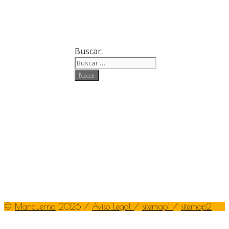
Buscar:
©
Mancuerna
2026 /
Aviso Legal
/
sitemap1
/
sitemap2