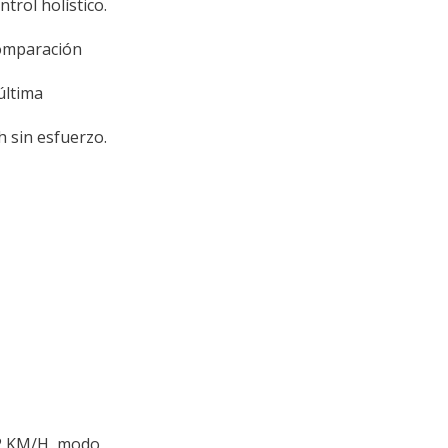
ol holístico.
comparación
última
 sin esfuerzo.
12 KM/H, modo