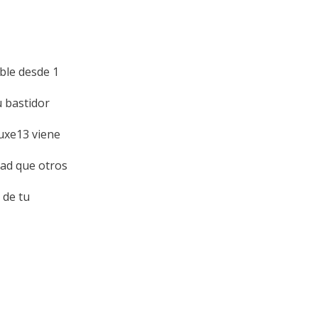
ble desde 1
u bastidor
luxe13 viene
dad que otros
 de tu