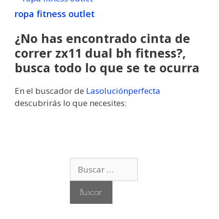
ropa fitness outlet
¿No has encontrado cinta de
correr zx11 dual bh fitness?,
busca todo lo que se te ocurra
En el buscador de
Lasoluciónperfecta
descubrirás lo que necesites:
B
u
s
c
a