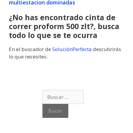
multiestacion dominadas
¿No has encontrado cinta de
correr proform 500 zlt?, busca
todo lo que se te ocurra
En el buscador de
SoluciónPerfecta
descubrirás
lo que necesites:
B
u
s
c
a
r