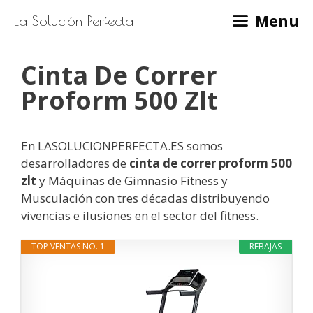
Saltar
Menu
La Solución Perfecta
al
contenido
Cinta De Correr
Proform 500 Zlt
En LASOLUCIONPERFECTA.ES somos
desarrolladores de
cinta de correr proform 500
zlt
y Máquinas de Gimnasio Fitness y
Musculación con tres décadas distribuyendo
vivencias e ilusiones en el sector del fitness.
TOP VENTAS NO. 1
REBAJAS