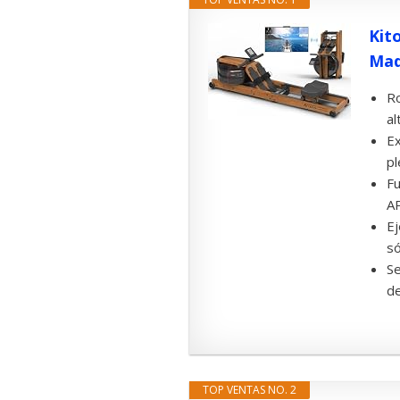
Kit
Mad
Ro
al
Ex
pl
Fu
AP
Ej
só
Se
de
TOP VENTAS NO. 2