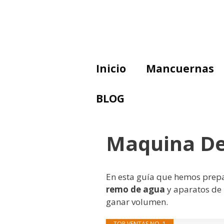
Saltar
al
contenido
Inicio
Mancuernas
BLOG
Maquina D
En esta guía que hemos pre
remo de agua
y aparatos de 
ganar volumen.
TOP VENTAS NO. 1