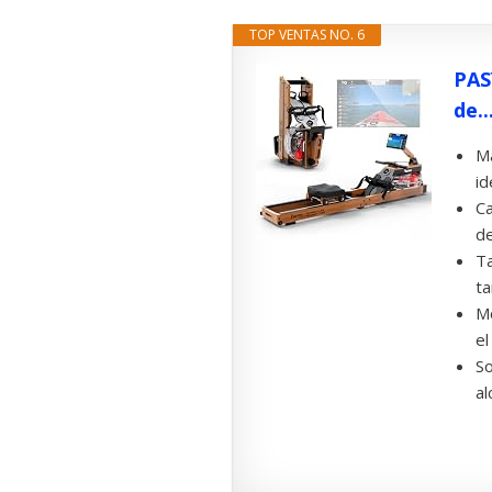
TOP VENTAS NO. 6
PAS
de..
Má
id
Ca
de
Ta
ta
Mo
el
So
al