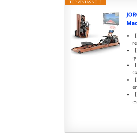
TOP VENTAS NO. 3
JOR
Mad
【R
r
【E
qu
【M
co
【N
en
【
es