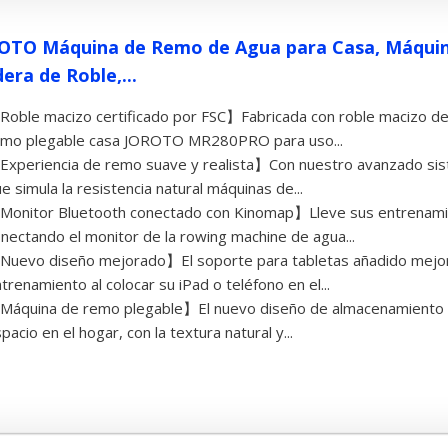
OTO Máquina de Remo de Agua para Casa, Máquin
era de Roble,...
oble macizo certificado por FSC】Fabricada con roble macizo de
emo plegable casa JOROTO MR280PRO para uso...
xperiencia de remo suave y realista】Con nuestro avanzado sist
e simula la resistencia natural máquinas de...
onitor Bluetooth conectado con Kinomap】Lleve sus entrenamien
nectando el monitor de la rowing machine de agua...
uevo diseño mejorado】El soporte para tabletas añadido mejor
trenamiento al colocar su iPad o teléfono en el...
Máquina de remo plegable】El nuevo diseño de almacenamiento 
pacio en el hogar, con la textura natural y...