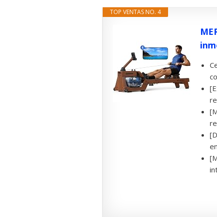
TOP VENTAS NO. 4
MER
inm
Ce
co
[E
re
[M
re
[D
en
[M
in