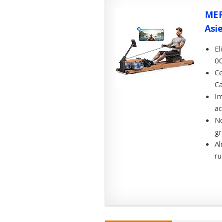
MER
Asi
El
00
Ce
Ca
Im
ac
No
gr
Al
ru