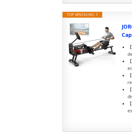
TOP VENTAS NO. 7
JOR
Cap
【
de
【
eq
【
re
【
di
【
es