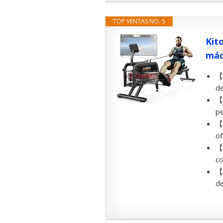
TOP VENTAS NO. 5
Kit
máq
【R
de
【
pe
【P
of
【R
co
【C
de