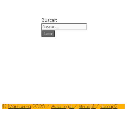
Buscar:
©
Mancuerna
2026 /
Aviso Legal
/
sitemap1
/
sitemap2