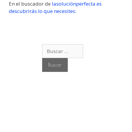
En el buscador de
lasoluciónperfecta.es
descubrirás lo que necesites:
B
u
s
c
a
r
: