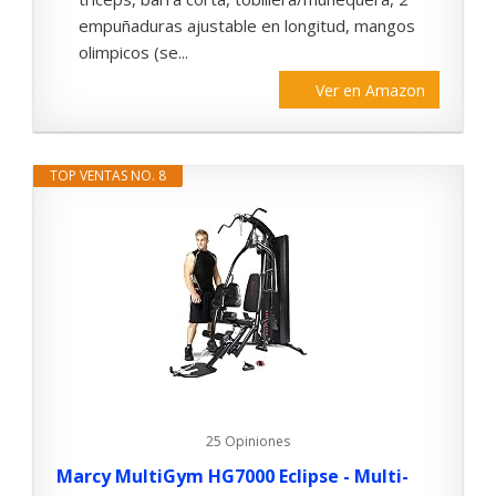
empuñaduras ajustable en longitud, mangos
olimpicos (se...
Ver en Amazon
TOP VENTAS NO. 8
25 Opiniones
Marcy MultiGym HG7000 Eclipse - Multi-