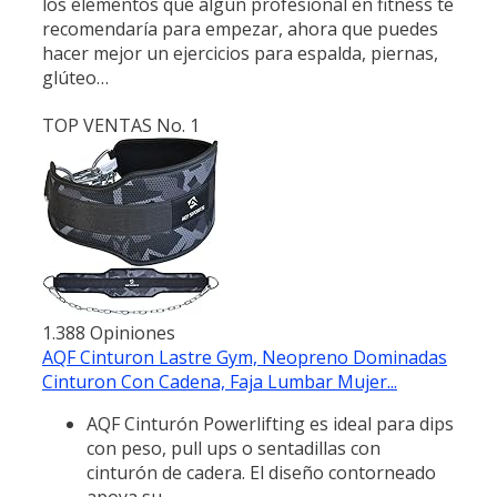
los elementos que algún profesional en fitness te
recomendaría para empezar, ahora que puedes
hacer mejor un ejercicios para espalda, piernas,
glúteo…
TOP VENTAS No. 1
1.388 Opiniones
AQF Cinturon Lastre Gym, Neopreno Dominadas
Cinturon Con Cadena, Faja Lumbar Mujer...
AQF Cinturón Powerlifting es ideal para dips
con peso, pull ups o sentadillas con
cinturón de cadera. El diseño contorneado
apoya su...