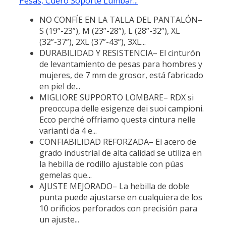
Pesas, Cuero Soporte Lumbar...
NO CONFÍE EN LA TALLA DEL PANTALÓN–
S (19”-23”), M (23”-28”), L (28”-32”), XL
(32”-37”), 2XL (37”-43”), 3XL...
DURABILIDAD Y RESISTENCIA– El cinturón
de levantamiento de pesas para hombres y
mujeres, de 7 mm de grosor, está fabricado
en piel de...
MIGLIORE SUPPORTO LOMBARE– RDX si
preoccupa delle esigenze dei suoi campioni.
Ecco perché offriamo questa cintura nelle
varianti da 4 e...
CONFIABILIDAD REFORZADA– El acero de
grado industrial de alta calidad se utiliza en
la hebilla de rodillo ajustable con púas
gemelas que...
AJUSTE MEJORADO– La hebilla de doble
punta puede ajustarse en cualquiera de los
10 orificios perforados con precisión para
un ajuste...