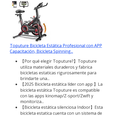
Toputure Bicicleta Estática Profesional con APP
Capacitación, Bicicleta Spinning...
【Por qué elegir Toputure?】Toputure
utiliza materiales duraderos y fabrica
bicicletas estaticas rigurosamente para
brindarte una...
【2025 Bicicleta estática líder con app 】La
bicicleta estática Toputure es compatible
con las apps kinomap/Z-sport/Zwift y
monitoriza...
【Bicicleta estática silenciosa Indoor】Esta
bicicleta estatica cuenta con un sistema de