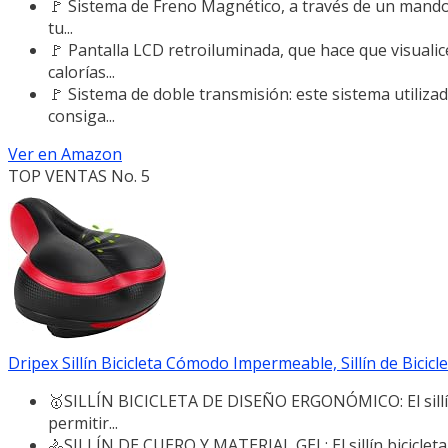
🚩 Sistema de Freno Magnético, a través de un mando d
tu...
🚩 Pantalla LCD retroiluminada, que hace que visualice
calorías...
🚩 Sistema de doble transmisión: este sistema utilizad
consiga...
Ver en Amazon
TOP VENTAS No. 5
Dripex Sillín Bicicleta Cómodo Impermeable, Sillín de Bicic
🥇SILLÍN BICICLETA DE DISEÑO ERGONÓMICO: El sillín 
permitir...
🚴SILLÍN DE CUERO Y MATERIAL GEL: El sillín biciclet