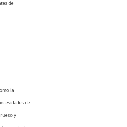
ntes de
como la
 necesidades de
grueso y