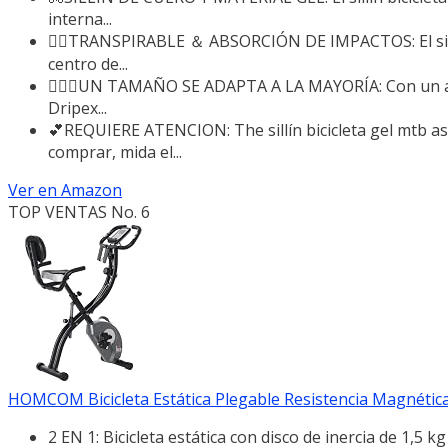
interna...
🚴‍♂TRANSPIRABLE ＆ ABSORCIÓN DE IMPACTOS: El sill
centro de...
🚴🏼‍♀️UN TAMAÑO SE ADAPTA A LA MAYORÍA: Con un adap
Dripex...
💕REQUIERE ATENCION: The sillín bicicleta gel mtb as
comprar, mida el...
Ver en Amazon
TOP VENTAS No. 6
HOMCOM Bicicleta Estática Plegable Resistencia Magnética A
2 EN 1: Bicicleta estática con disco de inercia de 1,5 k