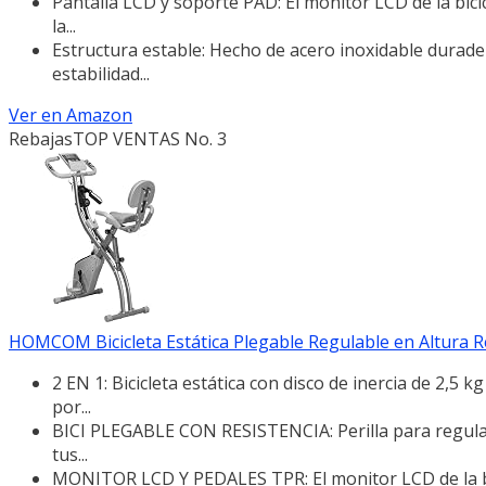
Pantalla LCD y soporte PAD: El monitor LCD de la bic
la...
Estructura estable: Hecho de acero inoxidable durade
estabilidad...
Ver en Amazon
Rebajas
TOP VENTAS No. 3
HOMCOM Bicicleta Estática Plegable Regulable en Altura Re
2 EN 1: Bicicleta estática con disco de inercia de 2,5 k
por...
BICI PLEGABLE CON RESISTENCIA: Perilla para regular la
tus...
MONITOR LCD Y PEDALES TPR: El monitor LCD de la bic