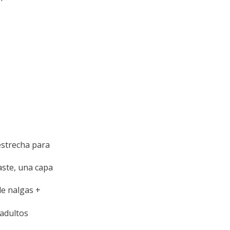
estrecha para
aste, una capa
e nalgas +
 adultos