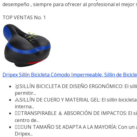
desempeño , siempre para ofrecer al profesional el mejor s
TOP VENTAS No. 1
Dripex Sillín Bicicleta Cómodo Impermeable, Sillín de Bicic
🥇SILLÍN BICICLETA DE DISEÑO ERGONÓMICO: El sillín 
permitir...
🚴SILLÍN DE CUERO Y MATERIAL GEL: El sillín biciclet
interna...
🚴‍♂TRANSPIRABLE ＆ ABSORCIÓN DE IMPACTOS: El sill
centro de...
🚴🏼‍♀️UN TAMAÑO SE ADAPTA A LA MAYORÍA: Con un adap
Dripex...