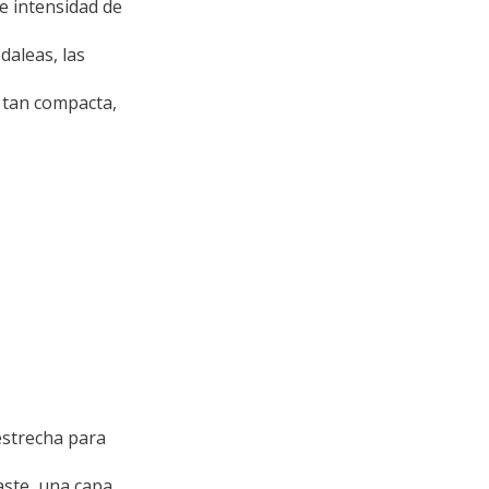
e intensidad de
daleas, las
a tan compacta,
estrecha para
aste, una capa