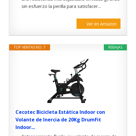
sin esfuerzo la perilla para satisfacer...
Ver en Amazon
TOP VENTAS NO. 7
REBAJAS
Cecotec Bicicleta Estática Indoor con
Volante de Inercia de 20Kg DrumFit
Indoor...