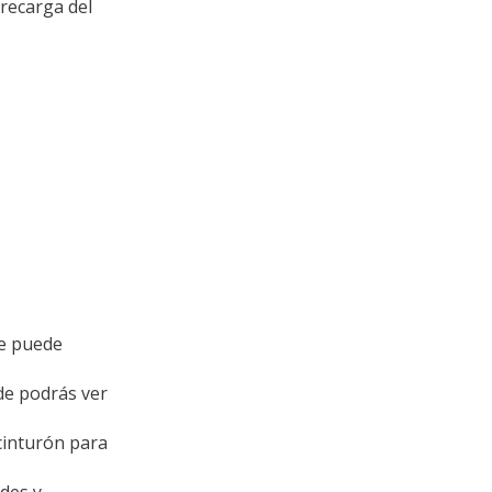
recarga del
se puede
de podrás ver
cinturón para
des y