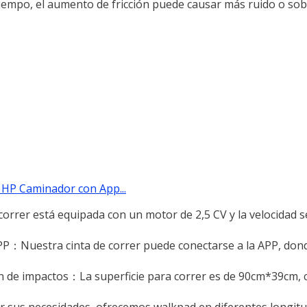
tiempo, el aumento de fricción puede causar más ruido o sob
5 HP Caminador con App...
correr está equipada con un motor de 2,5 CV y la velocidad 
APP：Nuestra cinta de correr puede conectarse a la APP, don
ón de impactos：La superficie para correr es de 90cm*39cm, 
sus necesidades, ofrecemos walkpad en diferentes longitu