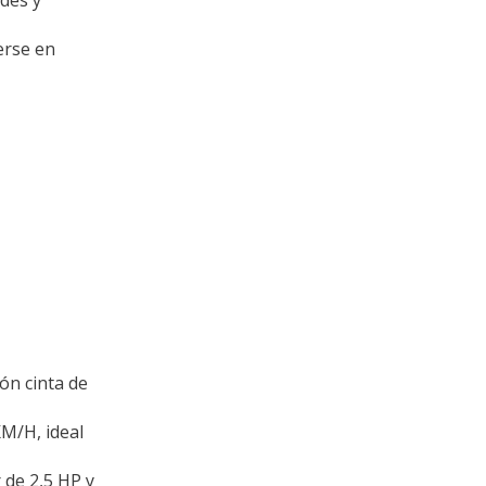
erse en
ón cinta de
M/H, ideal
 de 2,5 HP y