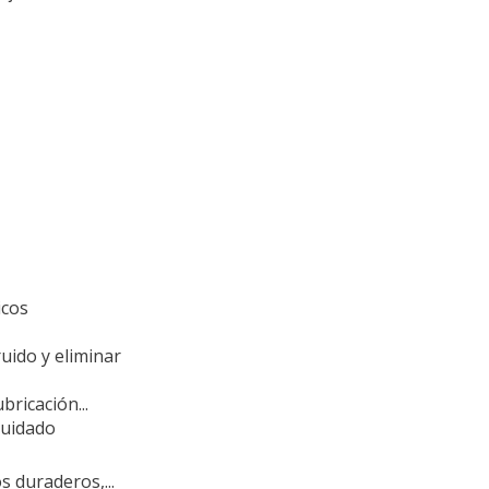
icos
uido y eliminar
bricación...
cuidado
s duraderos,...