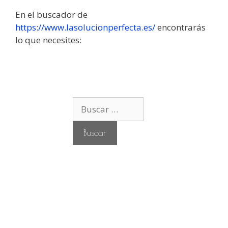
En el buscador de
https://www.lasolucionperfecta.es/
encontrarás
lo que necesites:
B
u
s
c
a
r
: