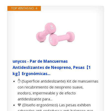
TOP VENTAS NO. 4
unycos - Par de Mancuernas
Antideslizantes de Neopreno, Pesas【1
kg】Ergonómicas...
✋ {Superficie antideslizante} Kit de mancuernas
con recubrimiento de neopreno suave,
inodoro, impermeable y de efecto
antideslizante para...
💙 {Diseño ergonómico} Las pesas exhiben
cabezales anti-rodadura y anti-balanceo que