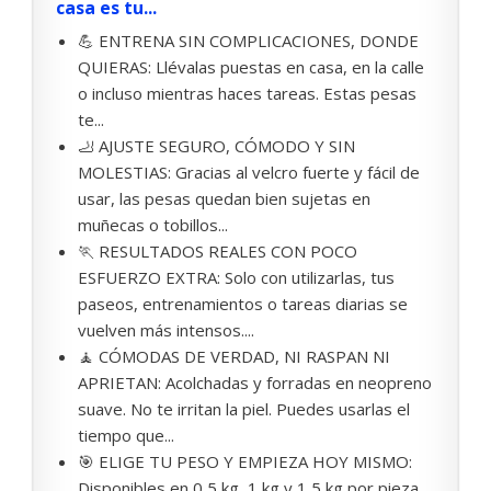
casa es tu...
💪 ENTRENA SIN COMPLICACIONES, DONDE
QUIERAS: Llévalas puestas en casa, en la calle
o incluso mientras haces tareas. Estas pesas
te...
🦶 AJUSTE SEGURO, CÓMODO Y SIN
MOLESTIAS: Gracias al velcro fuerte y fácil de
usar, las pesas quedan bien sujetas en
muñecas o tobillos...
🏃 RESULTADOS REALES CON POCO
ESFUERZO EXTRA: Solo con utilizarlas, tus
paseos, entrenamientos o tareas diarias se
vuelven más intensos....
🧘 CÓMODAS DE VERDAD, NI RASPAN NI
APRIETAN: Acolchadas y forradas en neopreno
suave. No te irritan la piel. Puedes usarlas el
tiempo que...
🎯 ELIGE TU PESO Y EMPIEZA HOY MISMO:
Disponibles en 0,5 kg, 1 kg y 1,5 kg por pieza.