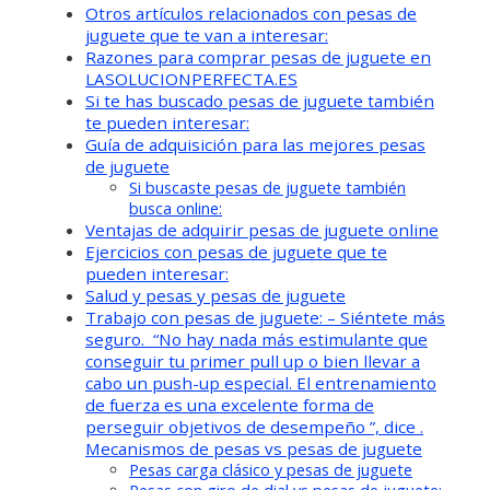
Otros artículos relacionados con pesas de
juguete que te van a interesar:
Razones para comprar pesas de juguete en
LASOLUCIONPERFECTA.ES
Si te has buscado pesas de juguete también
te pueden interesar:
Guía de adquisición para las mejores pesas
de juguete
Si buscaste pesas de juguete también
busca online:
Ventajas de adquirir pesas de juguete online
Ejercicios con pesas de juguete que te
pueden interesar:
Salud y pesas y pesas de juguete
Trabajo con pesas de juguete: – Siéntete más
seguro. “No hay nada más estimulante que
conseguir tu primer pull up o bien llevar a
cabo un push-up especial. El entrenamiento
de fuerza es una excelente forma de
perseguir objetivos de desempeño ”, dice .
Mecanismos de pesas vs pesas de juguete
Pesas carga clásico y pesas de juguete