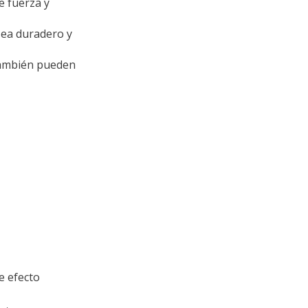
 fuerza y
ea duradero y
también pueden
e efecto