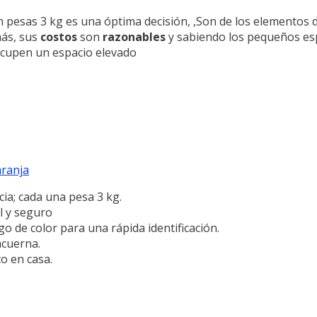
 pesas 3 kg es una óptima decisión, ,Son de los elementos 
más, sus
costos
son
razonables
y sabiendo los pequeños esp
ocupen un espacio elevado
aranja
ia; cada una pesa 3 kg.
l y seguro
 de color para una rápida identificación.
ncuerna.
o en casa.