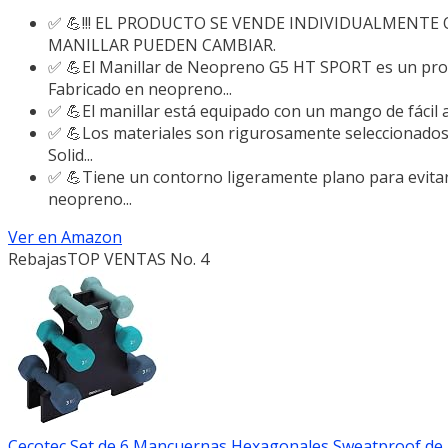
✅ 💪!!! EL PRODUCTO SE VENDE INDIVIDUALMENTE 
MANILLAR PUEDEN CAMBIAR.
✅ 💪El Manillar de Neopreno G5 HT SPORT es un prod
Fabricado en neopreno...
✅ 💪El manillar está equipado con un mango de fácil ag
✅ 💪Los materiales son rigurosamente seleccionados, 
Solid...
✅ 💪Tiene un contorno ligeramente plano para evitar q
neopreno...
Ver en Amazon
Rebajas
TOP VENTAS No. 4
Cecotec Set de 6 Mancuernas Hexagonales Sweatproof de 1