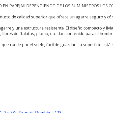
O EN PAREJA!!! DEPENDIENDO DE LOS SUMINISTROS LOS C
ucto de calidad superior que ofrece un agarre seguro y c
arre y una estructura resistente. El diseño compacto y liviano
libres de ftalatos, plomo, etc. dan contenido para el homb
ue ruede por el suelo; fácil de guardar. La superficie está
, 2 y 3Kg DrumFit Dumbbell 123...