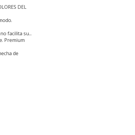
OLORES DEL
ómodo.
 facilita su...
re. Premium
 hecha de