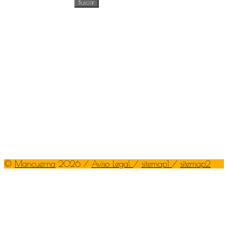
©
Mancuerna
2026 /
Aviso Legal
/
sitemap1
/
sitemap2