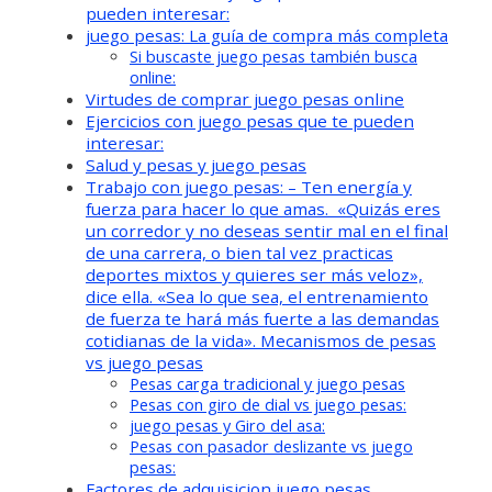
pueden interesar:
juego pesas: La guía de compra más completa
Si buscaste juego pesas también busca
online:
Virtudes de comprar juego pesas online
Ejercicios con juego pesas que te pueden
interesar:
Salud y pesas y juego pesas
Trabajo con juego pesas: – Ten energía y
fuerza para hacer lo que amas. «Quizás eres
un corredor y no deseas sentir mal en el final
de una carrera, o bien tal vez practicas
deportes mixtos y quieres ser más veloz»,
dice ella. «Sea lo que sea, el entrenamiento
de fuerza te hará más fuerte a las demandas
cotidianas de la vida». Mecanismos de pesas
vs juego pesas
Pesas carga tradicional y juego pesas
Pesas con giro de dial vs juego pesas:
juego pesas y Giro del asa:
Pesas con pasador deslizante vs juego
pesas:
Factores de adquisicion juego pesas